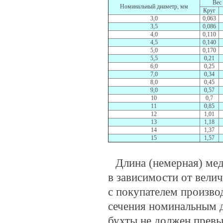
Вес 
Номинальный диаметр, мм
Круг
3,0
0,063
3,5
0,086
4,0
0,110
4,5
0,140
5,0
0,170
5,5
0,21
6,0
0,25
7,0
0,34
8,0
0,45
9,0
0,57
10
0,7
11
0,85
12
1,01
13
1,18
14
1,37
15
1,57
Длина (немерная) мед
в зависимости от вели
с покупателем произво
сечения номинальным д
бухты не должен превы