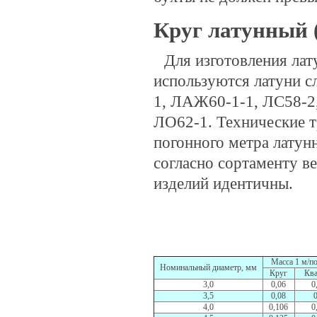
Круг латунный 
Для изготовления лат
используются латуни 
1, ЛАЖ60-1-1, ЛС58-2,
ЛО62-1. Технические т
погонного метра латун
согласно сортаменту в
изделий идентичны.
Масса 1 м/по
Номинальный диаметр, мм
Круг
Ква
3,0
0,06
0
3,5
0,08
0
4,0
0,106
0