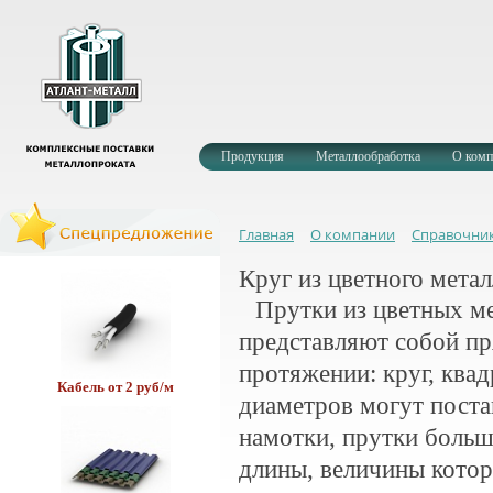
Сетка от 24 руб/м2.
Продукция
Металлообработка
О комп
Главная
О компании
Справочни
Труба нерж. 179 руб/кг
Круг из цветного метал
Прутки из цветных ме
представляют собой пр
протяжении: круг, ква
Кабель от 2 руб/м
диаметров могут поста
намотки, прутки боль
длины, величины кото