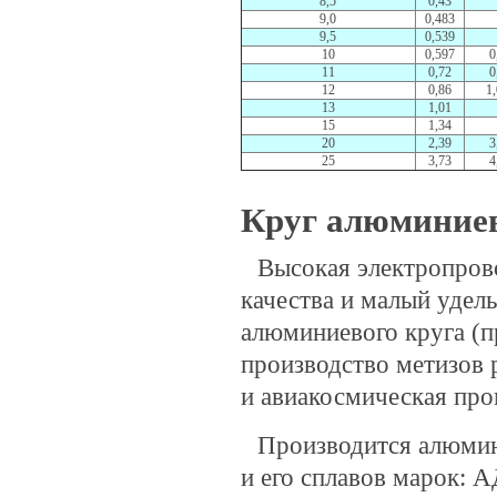
8,5
0,43
9,0
0,483
9,5
0,539
10
0,597
0
11
0,72
0
12
0,86
1
13
1,01
15
1,34
20
2,39
3
25
3,73
4
Круг алюминиев
Высокая электропрово
качества и малый удел
алюминиевого круга (п
производство метизов 
и авиакосмическая пр
Производится алюмин
и его сплавов марок: