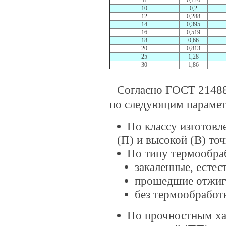
8
0,126
10
0,2
12
0,288
14
0,395
16
0,519
18
0,66
20
0,813
25
1,28
30
1,86
Согласно ГOCT 21488
по следующим парамет
По классу изготовл
(П) и высокой (В) то
По типу термообра
закаленные, естес
прошедшие отжиг
без термообработк
По прочностным ха