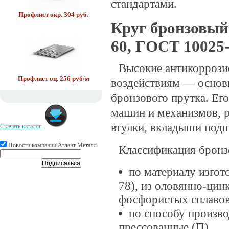
стандартами.
Профлист окр. 304 руб.
Круг бронзовый
60, ГOCT 10025
Высокие антикоррози
Профлист оц. 256 руб/м
воздействиям — основ
бронзового прутка. Ег
машин и механизмов, 
втулки, вкладыши подш
Скачать каталог
Круг У8А 36.8 руб/кг.
Новости компании Атлант Металл
Классификация бронз
по материалу изгот
78), из оловянно-цин
фосфористых сплавов
по способу произво
прессованные (П).