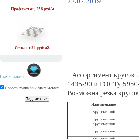
22.07.2019
Профлист оц. 256 руб/м
Сетка от 24 руб/м2.
Ассортимент кругов 
Скачать каталог
1435-90 и ГОСТу 5950-
Труба в ВУС 400 руб/м.
Новости компании Атлант Металл
Возможна резка кругов
Наименование
Круг стальной
Круг стальной
Круг стальной
Круг стальной
Круг стальной