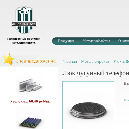
Труба в ВУС 400 руб/м.
Продукция
Металлообработка
О комп
Главная
Металлопрокат
Люки. Д
Профлист оц. 256 руб/м
Люк чугунный телефо
Наг
Пра
Уголок оц. 60.40 руб/кг.