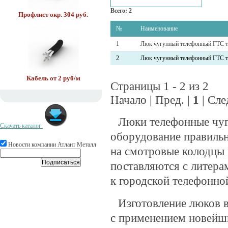
Всего: 2
Профлист окр. 304 руб.
№
Наименование
1
Люк чугунный телефонный ГТС ти
2
Люк чугунный телефонный ГТС ти
Кабель от 2 руб/м
Страницы 1 - 2 из 2
Начало | Пред. |
1
| Сле
Люки телефонные чуг
Скачать каталог
оборудование правильн
Труба нерж. 179 руб/кг
Новости компании Атлант Металл
на смотровые колодцы
поставляются с литер
к городской телефонной
Изготовление люков 
с применением новейши