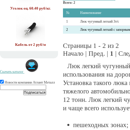
Всего: 2
Уголок оц. 60.40 руб/кг.
№
Наименование
1
Люк чугунный легкий 3т/с
2
Люк чугунный легкий с запорным
Страницы 1 - 2 из 2
Кабель от 2 руб/м
Начало | Пред. |
1
| Сле
Люк легкий чугунный 
Скачать каталог
использования на доро
Труба в ВУС 400 руб/м.
Установка такого люка 
Новости компании Атлант Металл
тяжелого автомобильно
12 тонн. Люк легкий ч
и чаще всего используе
пешеходных зонах;