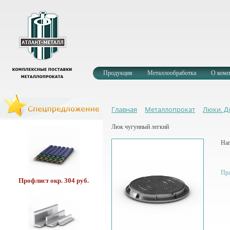
Профлист оц. 256 руб/м
Продукция
Металлообработка
О комп
Главная
Металлопрокат
Люки. Д
Круг У8А 36.8 руб/кг.
Люк чугунный легкий
Наг
Пра
Профлист окр. 304 руб.