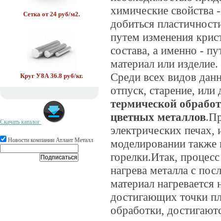
химические свойства -
Сетка от 24 руб/м2.
добиться пластичности
путем изменения крис
состава, а именно - п
материал или изделие.
Среди всех видов данн
Круг У8А 36.8 руб/кг.
отпуск, старение, или
термической обрабо
цветных металлов
.П
Скачать каталог
электрических печах, 
Труба в ВУС 400 руб/м.
Новости компании Атлант Металл
моделировании также 
горелки.Итак, процес
нагрева металла с по
материал нагревается н
достигающих точки пл
обработки, достигаютс